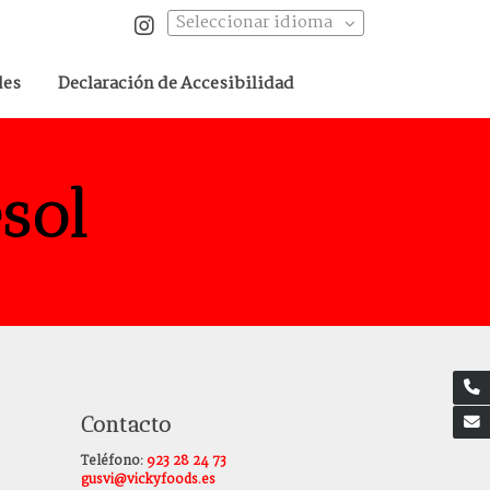
Seleccionar idioma
des
Declaración de Accesibilidad
sol
Contacto
Teléfono:
923 28 24 73
gusvi@vickyfoods.es