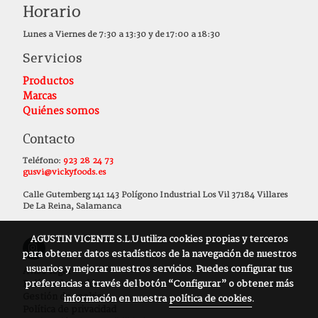
Horario
Lunes a Viernes de 7:30 a 13:30 y de 17:00 a 18:30
Servicios
Productos
Marcas
Quiénes somos
Contacto
Teléfono:
923 28 24 73
gusvi@vickyfoods.es
Calle Gutemberg 141 143 Polígono Industrial Los Vil 37184 Villares
De La Reina, Salamanca
AGUSTIN VICENTE S.L.U
utiliza cookies propias y terceros
para obtener datos estadísticos de la navegación de nuestros
usuarios y mejorar nuestros servicios. Puedes configurar tus
Aviso legal
Política de cookies
preferencias a través del botón “Configurar” o obtener más
Gestión de cookies
información en nuestra
política de cookies
.
Política de privacidad