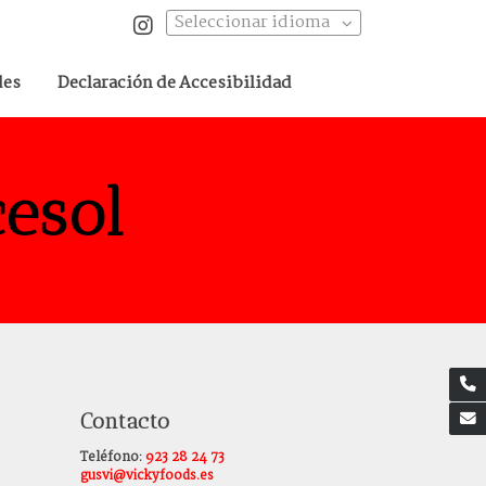
Seleccionar idioma
des
Declaración de Accesibilidad
cesol
Contacto
Teléfono:
923 28 24 73
gusvi@vickyfoods.es